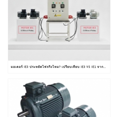
มอเตอร์ IE3 ประหยัดไฟจริงไหม? เปรียบเทียบ IE3 VS IE1 จากผลทดสอบใช้งานจริง