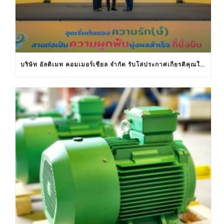
บริษัท อัลติเมท คอมเมอร์เชียล จำกัด รับโล่ประกาศเกียรติคุณในงานครบรอบ 30 ปีฉลากประหยัดไฟฟ้าเบอร์ 5