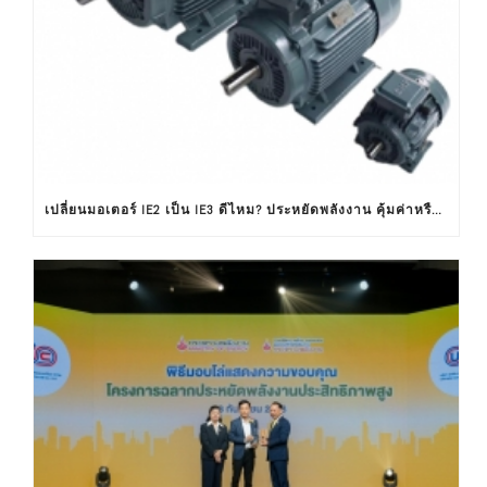
เปลี่ยนมอเตอร์ IE2 เป็น IE3 ดีไหม? ประหยัดพลังงาน คุ้มค่าหรือไม่ ?