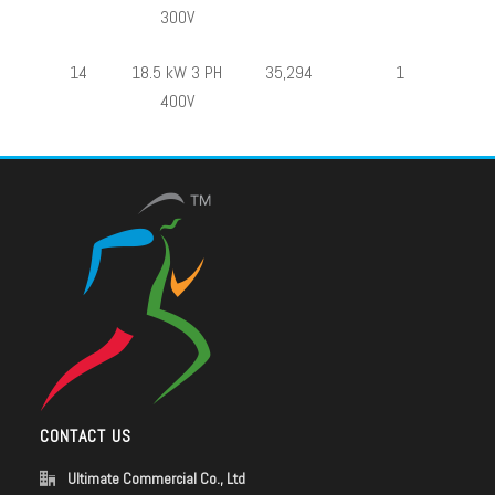
300V
14
18.5 kW 3 PH
35,294
1
400V
CONTACT US
Ultimate Commercial Co., Ltd