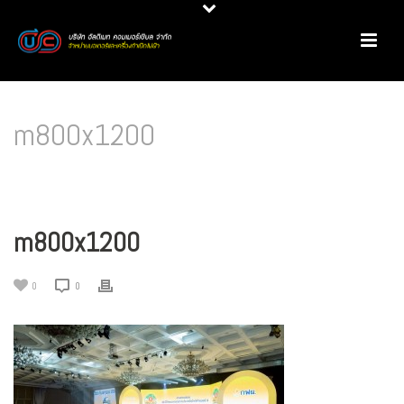
m800x1200
HOME
/
มอเตอร์ไฟฟ้า
/
NEWS
/
บริษัท อัลติเมท คอมเมอร์เชียล จำกัด รับโล่ประกาศ
เกียรติคุณในงานครบรอบ 30 ปีฉลากประหยัดไฟฟ้าเบอร์ 5
/ M800X1200
m800x1200
0
0