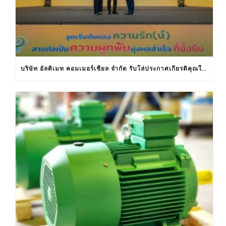
บริษัท อัลติเมท คอมเมอร์เชียล จำกัด รับโล่ประกาศเกียรติคุณในงานครบรอบ 30 ปีฉลากประหยัดไฟฟ้าเบอร์ 5