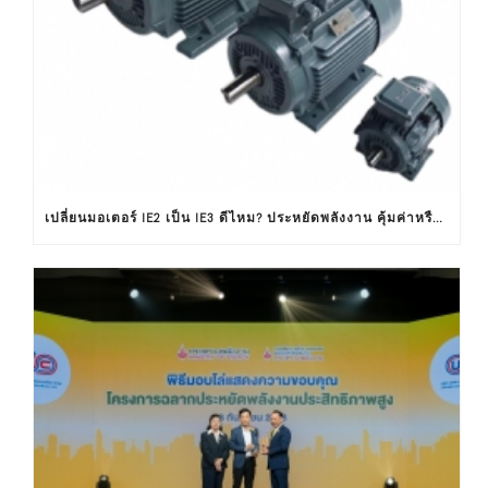
เปลี่ยนมอเตอร์ IE2 เป็น IE3 ดีไหม? ประหยัดพลังงาน คุ้มค่าหรือไม่ ?