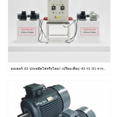
มอเตอร์ IE3 ประหยัดไฟจริงไหม? เปรียบเทียบ IE3 VS IE1 จากผลทดสอบใช้งานจริง