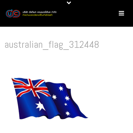
australian_flag_312448
HOME
/
มอเตอร์ประหยัดพลังงาน CMG
/ AUSTRALIAN_FLAG_312448