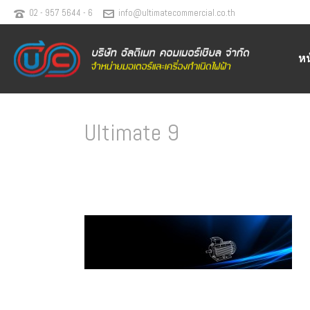
02 - 957 5644 - 6
info@ultimatecommercial.co.th
ห
Ultimate 9