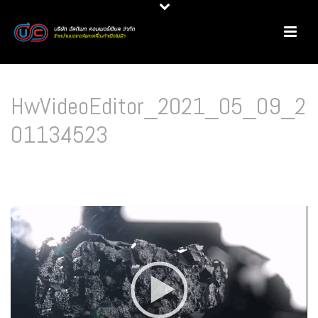
HwVideoEditor_2021_05_09_2
01134523
HOME
/
AXI FUEL POLISHING SYSTEM (ระบบบำรุงรักษาน้ำมันเชื้อเพลิงไบโอดีเซล)
/
HWVIDEOEDITOR_2021_05_09_201134523