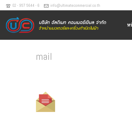
02 - 957 5644 - 6
info@ultimatecommercial.co.th
ห
mail