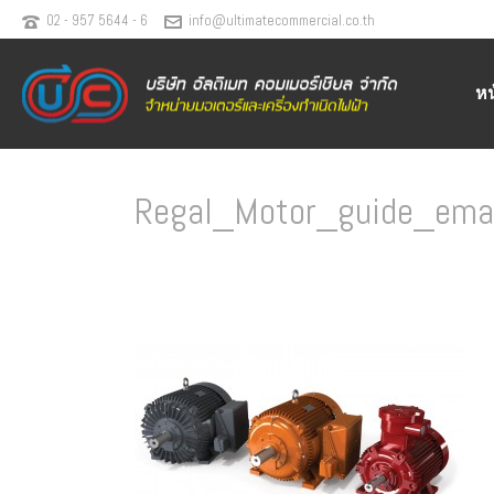
02 - 957 5644 - 6
info@ultimatecommercial.co.th
ห
Regal_Motor_guide_ema