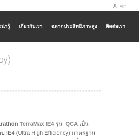
Login
่ารู้
เกี่ยวกับเรา
ฉลากประสิทธิภาพสูง
ติดต่อเรา
cy)
ร์ IE4 (MARATHON TERRAMAX MOTOR , ULTRA HIGH EFFICIENCY)
rathon
TerraMax
IE4
รุ่น
QCA
เป็น
บ IE4 (Ultra High Efficiency) มาตรฐาน