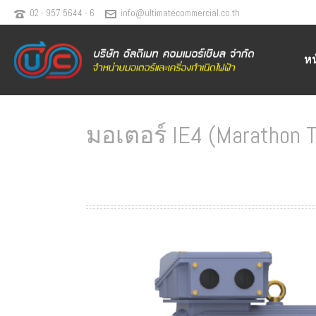
02 - 957 5644 - 6
info@ultimatecommercial.co.th
ห
มอเตอร์ IE4 (Marathon Te