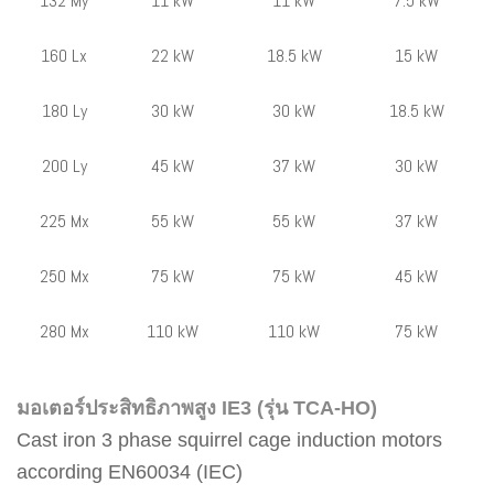
132 My
11 kW
11 kW
7.5 kW
160 Lx
22 kW
18.5 kW
15 kW
180 Ly
30 kW
30 kW
18.5 kW
200 Ly
45 kW
37 kW
30 kW
225 Mx
55 kW
55 kW
37 kW
250 Mx
75 kW
75 kW
45 kW
280 Mx
110 kW
110 kW
75 kW
มอเตอร์ประสิทธิภาพสูง IE3 (รุ่น TCA-HO)
Cast iron 3 phase squirrel cage induction motors
according EN60034 (IEC)