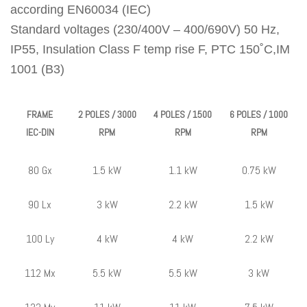
according EN60034 (IEC)
Standard voltages (230/400V – 400/690V) 50 Hz,
IP55, Insulation Class F temp rise F, PTC 150˚C,IM
1001 (B3)
FRAME
2 POLES / 3000
4 POLES / 1500
6 POLES / 1000
IEC-DIN
RPM
RPM
RPM
80 Gx
1.5 kW
1.1 kW
0.75 kW
90 Lx
3 kW
2.2 kW
1.5 kW
100 Ly
4 kW
4 kW
2.2 kW
112 Mx
5.5 kW
5.5 kW
3 kW