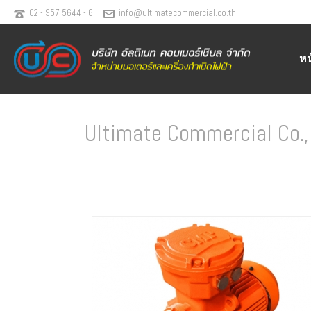
02 - 957 5644 - 6
info@ultimatecommercial.co.th
ห
Ultimate Commercial Co., 