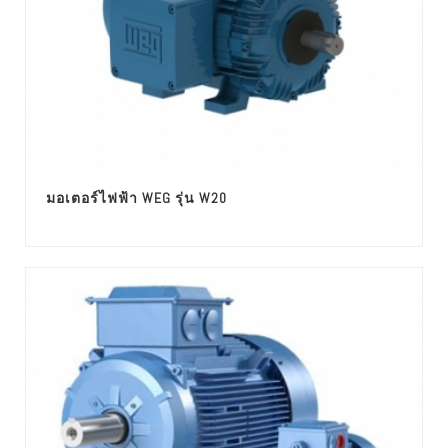
มอเตอร์ไฟฟ้า WEG รุ่น W20