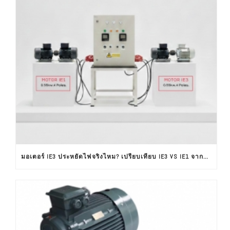
มอเตอร์ IE3 ประหยัดไฟจริงไหม? เปรียบเทียบ IE3 VS IE1 จากผลทดสอบใช้งานจริง