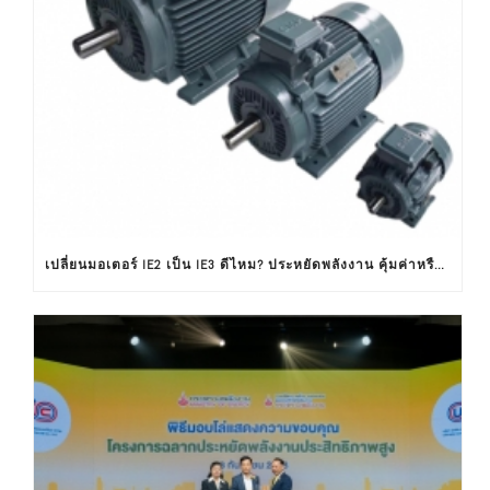
เปลี่ยนมอเตอร์ IE2 เป็น IE3 ดีไหม? ประหยัดพลังงาน คุ้มค่าหรือไม่ ?