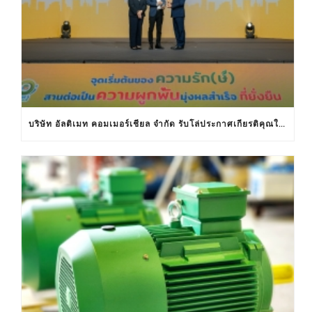
บริษัท อัลติเมท คอมเมอร์เชียล จำกัด รับโล่ประกาศเกียรติคุณในงานครบรอบ 30 ปีฉลากประหยัดไฟฟ้าเบอร์ 5