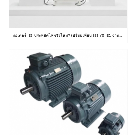
มอเตอร์ IE3 ประหยัดไฟจริงไหม? เปรียบเทียบ IE3 VS IE1 จากผลทดสอบใช้งานจริง