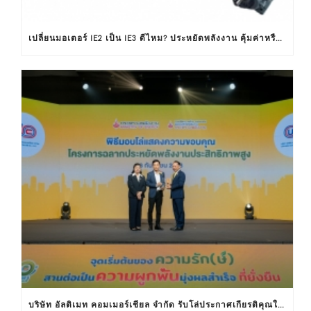
เปลี่ยนมอเตอร์ IE2 เป็น IE3 ดีไหม? ประหยัดพลังงาน คุ้มค่าหรือไม่ ?
บริษัท อัลติเมท คอมเมอร์เชียล จำกัด รับโล่ประกาศเกียรติคุณในงานครบรอบ 30 ปีฉลากประหยัดไฟฟ้าเบอร์ 5