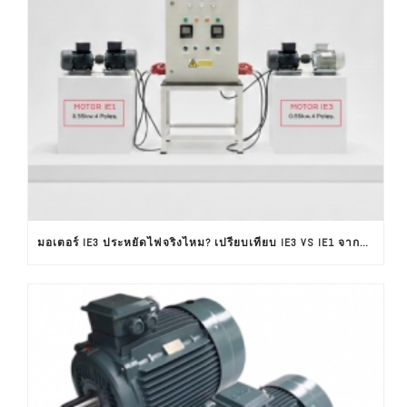
มอเตอร์ IE3 ประหยัดไฟจริงไหม? เปรียบเทียบ IE3 VS IE1 จากผลทดสอบใช้งานจริง