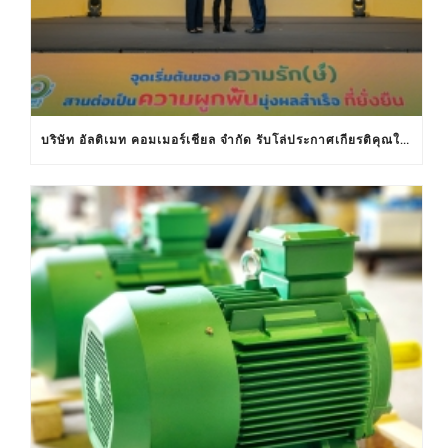
บริษัท อัลติเมท คอมเมอร์เชียล จำกัด รับโล่ประกาศเกียรติคุณในงานครบรอบ 30 ปีฉลากประหยัดไฟฟ้าเบอร์ 5