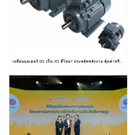
เปลี่ยนมอเตอร์ IE2 เป็น IE3 ดีไหม? ประหยัดพลังงาน คุ้มค่าหรือไม่ ?