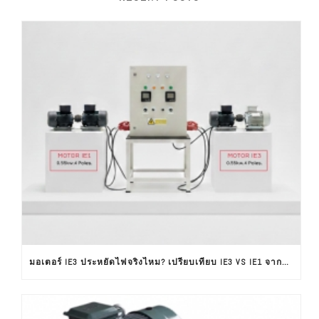
มอเตอร์ IE3 ประหยัดไฟจริงไหม? เปรียบเทียบ IE3 VS IE1 จากผลทดสอบใช้งานจริง