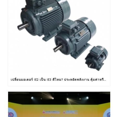
เปลี่ยนมอเตอร์ IE2 เป็น IE3 ดีไหม? ประหยัดพลังงาน คุ้มค่าหรือไม่ ?