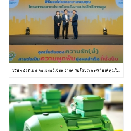
บริษัท อัลติเมท คอมเมอร์เชียล จำกัด รับโล่ประกาศเกียรติคุณในงานครบรอบ 30 ปีฉลากประหยัดไฟฟ้าเบอร์ 5