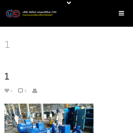
1
HOME
/
PRODUCT REVIEW
/
มอเตอร์กันระเบิด @ ไฮโดรดายน์ เซอร์วิส จํากัด
/ 1
1
0
0