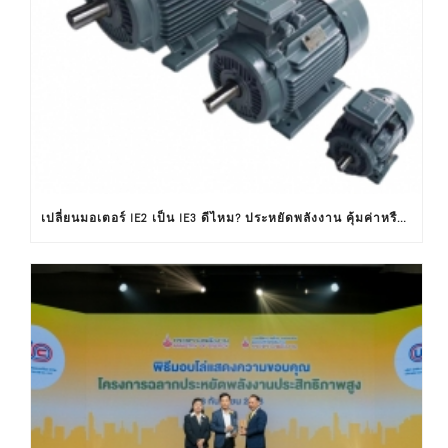
เปลี่ยนมอเตอร์ IE2 เป็น IE3 ดีไหม? ประหยัดพลังงาน คุ้มค่าหรือไม่ ?