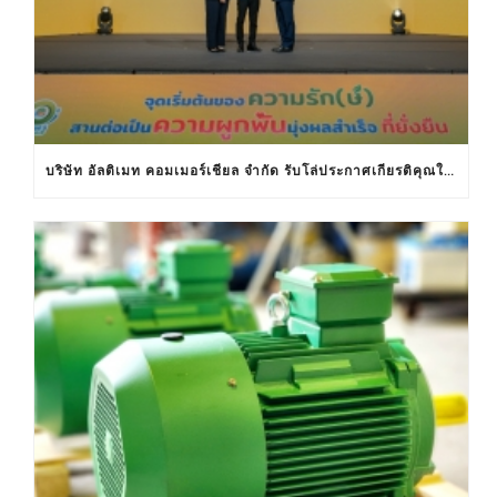
บริษัท อัลติเมท คอมเมอร์เชียล จำกัด รับโล่ประกาศเกียรติคุณในงานครบรอบ 30 ปีฉลากประหยัดไฟฟ้าเบอร์ 5