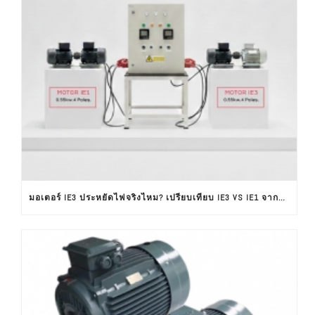
มอเตอร์ IE3 ประหยัดไฟจริงไหม? เปรียบเทียบ IE3 VS IE1 จากผลทดสอบใช้งานจริง