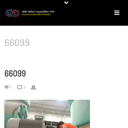
66099
HOME
/
PRODUCT REVIEW
/
มอเตอร์ประสิทธิภาพสูง @ โรงสีข้าวเอกไรซ์
/ 66099
66099
0
0