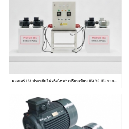
มอเตอร์ IE3 ประหยัดไฟจริงไหม? เปรียบเทียบ IE3 VS IE1 จากผลทดสอบใช้งานจริง