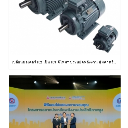
เปลี่ยนมอเตอร์ IE2 เป็น IE3 ดีไหม? ประหยัดพลังงาน คุ้มค่าหรือไม่ ?