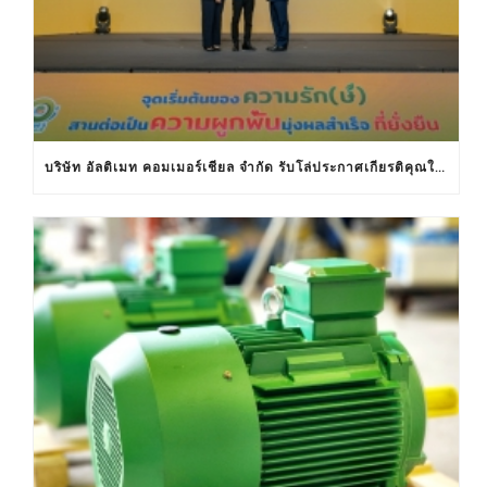
บริษัท อัลติเมท คอมเมอร์เชียล จำกัด รับโล่ประกาศเกียรติคุณในงานครบรอบ 30 ปีฉลากประหยัดไฟฟ้าเบอร์ 5