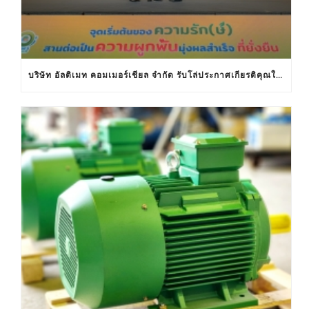
บริษัท อัลติเมท คอมเมอร์เชียล จำกัด รับโล่ประกาศเกียรติคุณในงานครบรอบ 30 ปีฉลากประหยัดไฟฟ้าเบอร์ 5