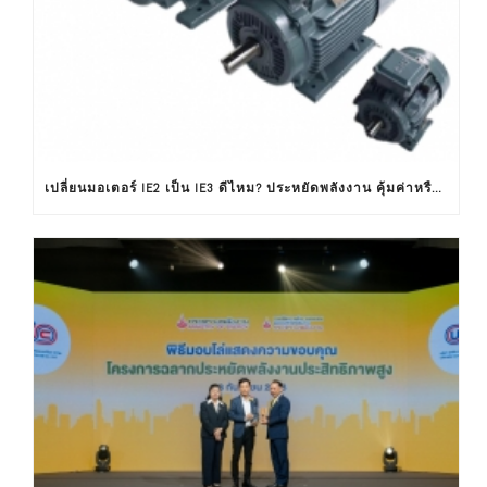
เปลี่ยนมอเตอร์ IE2 เป็น IE3 ดีไหม? ประหยัดพลังงาน คุ้มค่าหรือไม่ ?