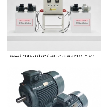
มอเตอร์ IE3 ประหยัดไฟจริงไหม? เปรียบเทียบ IE3 VS IE1 จากผลทดสอบใช้งานจริง