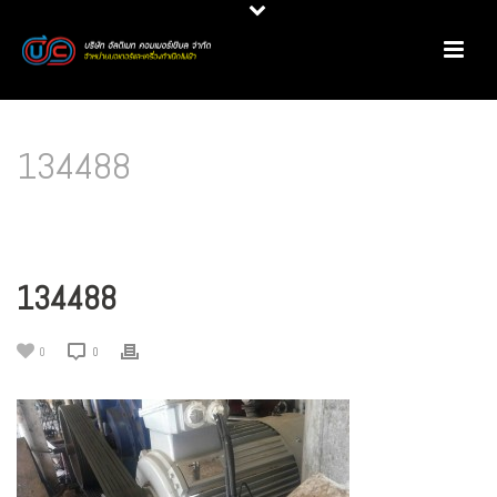
134488
HOME
/
PRODUCT REVIEW
/
มอเตอร์ประสิทธิภาพสูง CMG @ AGROFIBER (DOUBLE A
GROUP)
/ 134488
134488
0
0