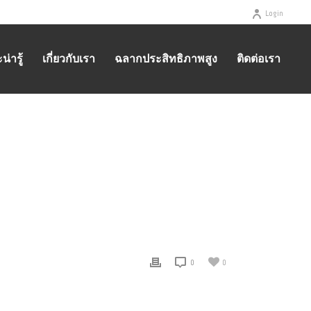
Login
่ารู้
เกี่ยวกับเรา
ฉลากประสิทธิภาพสูง
ติดต่อเรา
MG @ อุตสาหกรรมตราอูฐ
/ มอเตอร์ CMG – อุตสาหกรรมตราอูฐ 2
0
0