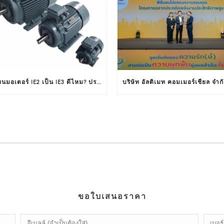
เปลี่ยนมอเตอร์ IE2 เป็น IE3 ดีไหม? ประหยัดพลังงาน คุ้มค่าหรือไม่ ?
ขอใบเสนอราคา