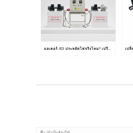
มอเตอร์ IE3 ประหยัดไฟจริงไหม? เปรียบเทียบ IE3 VS IE1 จากผลทดสอบใช้งานจริง