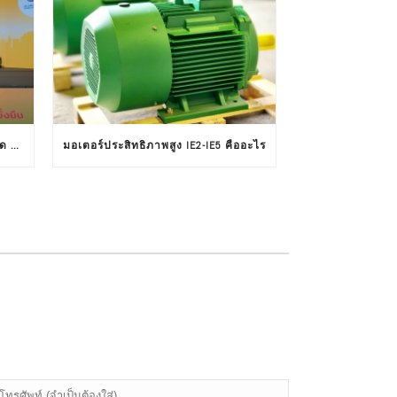
บริษัท อัลติเมท คอมเมอร์เชียล จำกัด รับโล่ประกาศเกียรติคุณในงานครบรอบ 30 ปีฉลากประหยัดไฟฟ้าเบอร์ 5
มอเตอร์ประสิทธิภาพสูง IE2-IE5 คืออะไร