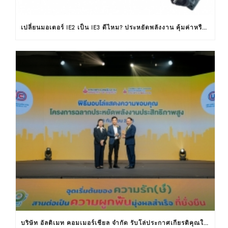
เปลี่ยนมอเตอร์ IE2 เป็น IE3 ดีไหม? ประหยัดพลังงาน คุ้มค่าหรือไม่ ?
บริษัท อัลติเมท คอมเมอร์เชียล จำกัด รับโล่ประกาศเกียรติคุณในงานครบรอบ 30 ปีฉลากประหยัดไฟฟ้าเบอร์ 5