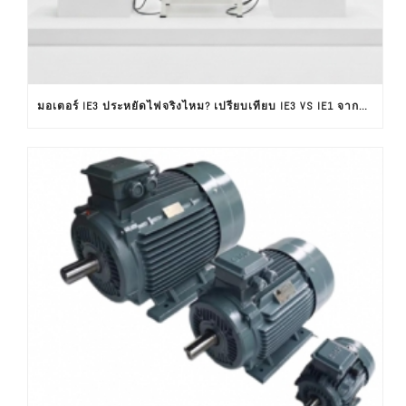
มอเตอร์ IE3 ประหยัดไฟจริงไหม? เปรียบเทียบ IE3 VS IE1 จากผลทดสอบใช้งานจริง