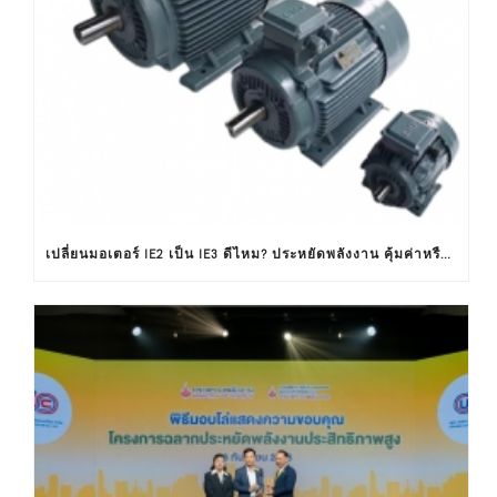
เปลี่ยนมอเตอร์ IE2 เป็น IE3 ดีไหม? ประหยัดพลังงาน คุ้มค่าหรือไม่ ?