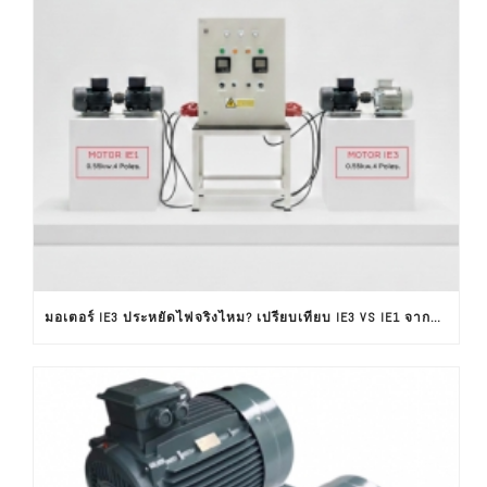
มอเตอร์ IE3 ประหยัดไฟจริงไหม? เปรียบเทียบ IE3 VS IE1 จากผลทดสอบใช้งานจริง