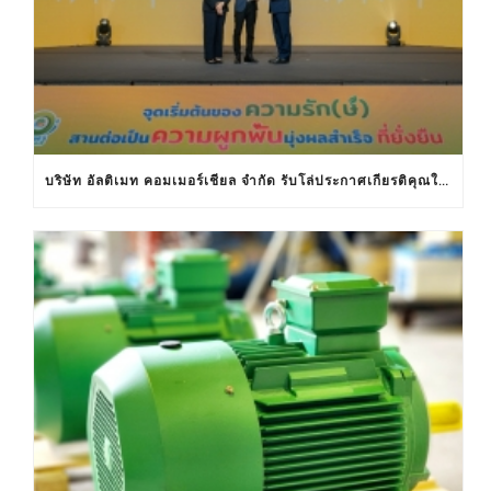
บริษัท อัลติเมท คอมเมอร์เชียล จำกัด รับโล่ประกาศเกียรติคุณในงานครบรอบ 30 ปีฉลากประหยัดไฟฟ้าเบอร์ 5