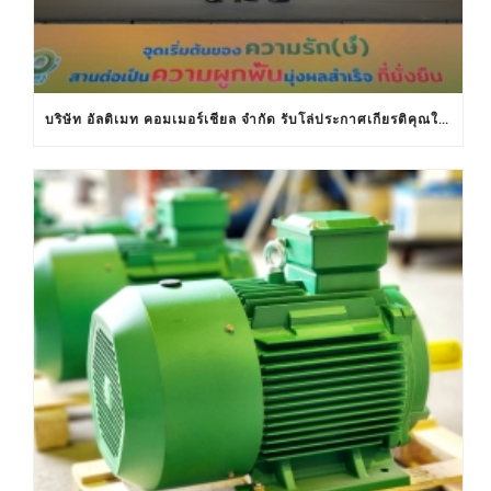
บริษัท อัลติเมท คอมเมอร์เชียล จำกัด รับโล่ประกาศเกียรติคุณในงานครบรอบ 30 ปีฉลากประหยัดไฟฟ้าเบอร์ 5