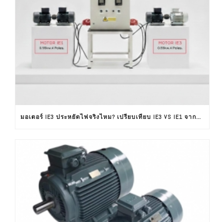
มอเตอร์ IE3 ประหยัดไฟจริงไหม? เปรียบเทียบ IE3 VS IE1 จากผลทดสอบใช้งานจริง