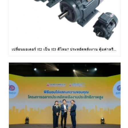
เปลี่ยนมอเตอร์ IE2 เป็น IE3 ดีไหม? ประหยัดพลังงาน คุ้มค่าหรือไม่ ?