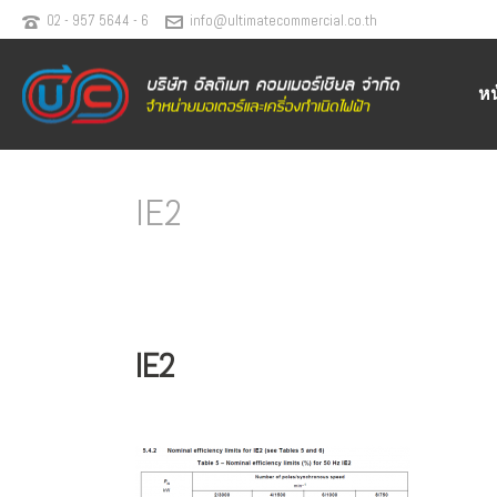
02 - 957 5644 - 6
info@ultimatecommercial.co.th
ห
IE2
IE2