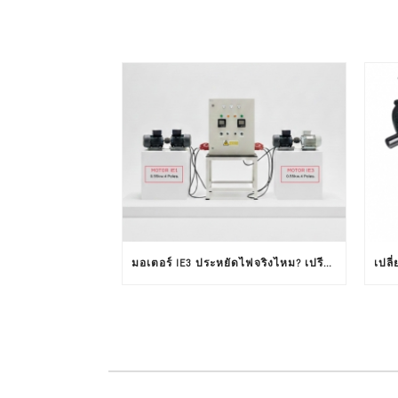
มอเตอร์ IE3 ประหยัดไฟจริงไหม? เปรียบเทียบ IE3 VS IE1 จากผลทดสอบใช้งานจริง