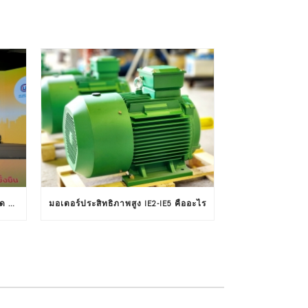
บริษัท อัลติเมท คอมเมอร์เชียล จำกัด รับโล่ประกาศเกียรติคุณในงานครบรอบ 30 ปีฉลากประหยัดไฟฟ้าเบอร์ 5
มอเตอร์ประสิทธิภาพสูง IE2-IE5 คืออะไร