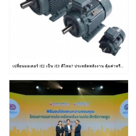
เปลี่ยนมอเตอร์ IE2 เป็น IE3 ดีไหม? ประหยัดพลังงาน คุ้มค่าหรือไม่ ?