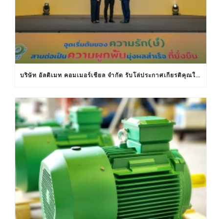
บริษัท อัลติเมท คอมเมอร์เชียล จำกัด รับโล่ประกาศเกียรติคุณในงานครบรอบ 30 ปีฉลากประหยัดไฟฟ้าเบอร์ 5