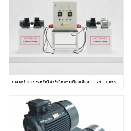
มอเตอร์ IE3 ประหยัดไฟจริงไหม? เปรียบเทียบ IE3 VS IE1 จากผลทดสอบใช้งานจริง