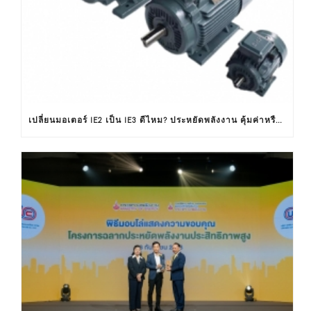
เปลี่ยนมอเตอร์ IE2 เป็น IE3 ดีไหม? ประหยัดพลังงาน คุ้มค่าหรือไม่ ?