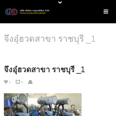
จึงอุ๋ฮวดสาขา ราชบุรี _1
HOME
/
PRODUCT REVIEW
/
มอเตอร์ประสิทธิภาพสูง MARATHON & CMG @ โรงน้ำแข็ง
จึง อู๋ ฮวด สาขาราชบุรี
/ จึงอุ๋ฮวดสาขา ราชบุรี _1
จึงอุ๋ฮวดสาขา ราชบุรี _1
0
0