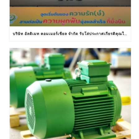
บริษัท อัลติเมท คอมเมอร์เชียล จำกัด รับโล่ประกาศเกียรติคุณในงานครบรอบ 30 ปีฉลากประหยัดไฟฟ้าเบอร์ 5