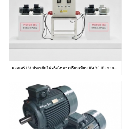
มอเตอร์ IE3 ประหยัดไฟจริงไหม? เปรียบเทียบ IE3 VS IE1 จากผลทดสอบใช้งานจริง