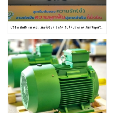
บริษัท อัลติเมท คอมเมอร์เชียล จำกัด รับโล่ประกาศเกียรติคุณในงานครบรอบ 30 ปีฉลากประหยัดไฟฟ้าเบอร์ 5