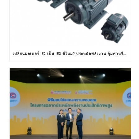
เปลี่ยนมอเตอร์ IE2 เป็น IE3 ดีไหม? ประหยัดพลังงาน คุ้มค่าหรือไม่ ?