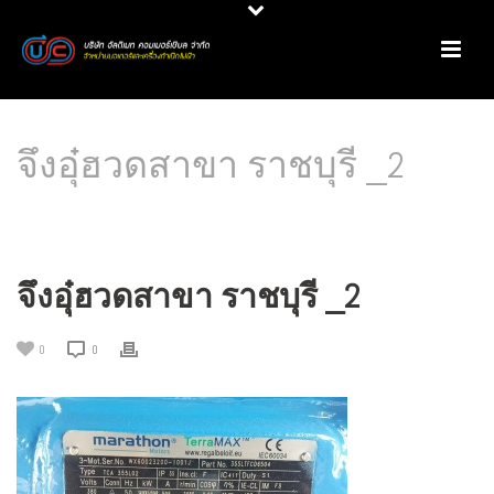
จึงอุ๋ฮวดสาขา ราชบุรี _2
HOME
/
PRODUCT REVIEW
/
มอเตอร์ประสิทธิภาพสูง MARATHON & CMG @ โรงน้ำแข็ง
จึง อู๋ ฮวด สาขาราชบุรี
/ จึงอุ๋ฮวดสาขา ราชบุรี _2
จึงอุ๋ฮวดสาขา ราชบุรี _2
0
0