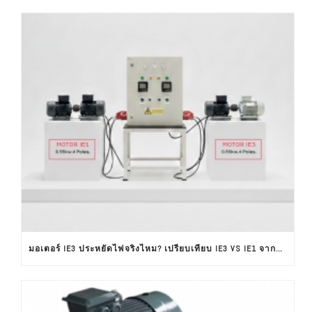
มอเตอร์ IE3 ประหยัดไฟจริงไหม? เปรียบเทียบ IE3 VS IE1 จากผลทดสอบใช้งานจริง