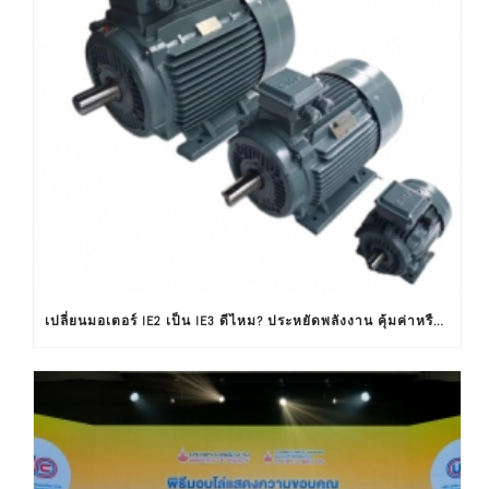
เปลี่ยนมอเตอร์ IE2 เป็น IE3 ดีไหม? ประหยัดพลังงาน คุ้มค่าหรือไม่ ?