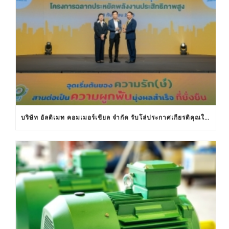
บริษัท อัลติเมท คอมเมอร์เชียล จำกัด รับโล่ประกาศเกียรติคุณในงานครบรอบ 30 ปีฉลากประหยัดไฟฟ้าเบอร์ 5