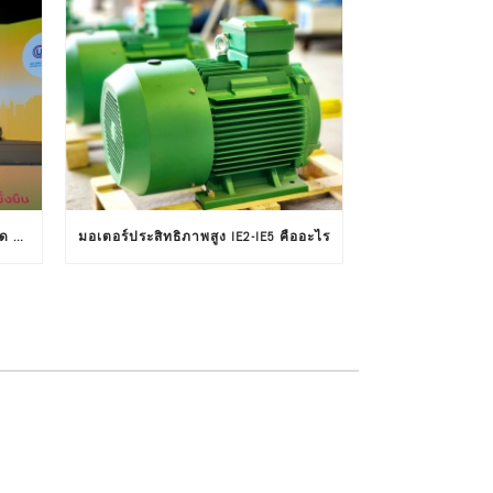
บริษัท อัลติเมท คอมเมอร์เชียล จำกัด รับโล่ประกาศเกียรติคุณในงานครบรอบ 30 ปีฉลากประหยัดไฟฟ้าเบอร์ 5
มอเตอร์ประสิทธิภาพสูง IE2-IE5 คืออะไร