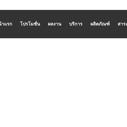
น้าแรก
โปรโมชั่น
ผลงาน
บริการ
ผลิตภัณฑ์
สาระน
HOME
/
มอเตอร์ไฟฟ้า
/
เปรียบเทียบค่าไฟ ระห