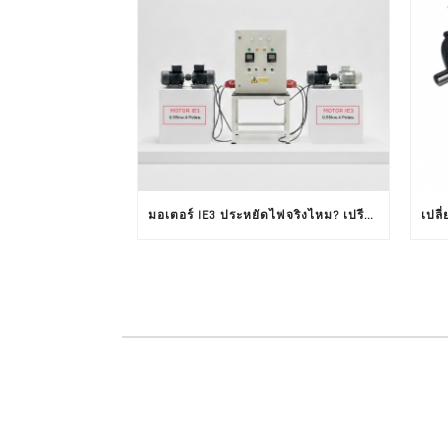
มอเตอร์ IE3 ประหยัดไฟจริงไหม? เปรียบเทียบ IE3 VS IE1 จากผลทดสอบใช้งานจริง