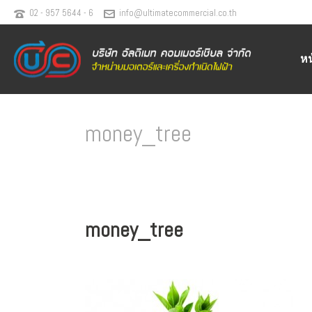
02 - 957 5644 - 6
info@ultimatecommercial.co.th
ห
money_tree
money_tree