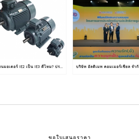
เปลี่ยนมอเตอร์ IE2 เป็น IE3 ดีไหม? ประหยัดพลังงาน คุ้มค่าหรือไม่ ?
ขอใบเสนอราคา