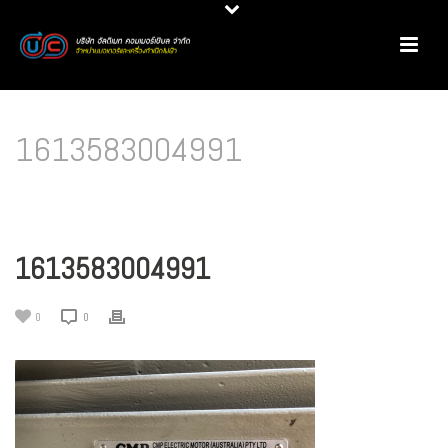
1613583004991
HOME
/
PRODUCT REVIEW
/
มอเตอร์ประสิทธิภาพสูง CMP @ บริษัท ไทยกูลิโกะ จำกัด
/
1613583004991
1613583004991
0
0