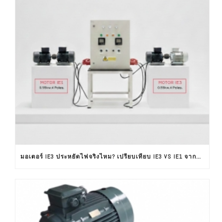
มอเตอร์ IE3 ประหยัดไฟจริงไหม? เปรียบเทียบ IE3 VS IE1 จากผลทดสอบใช้งานจริง