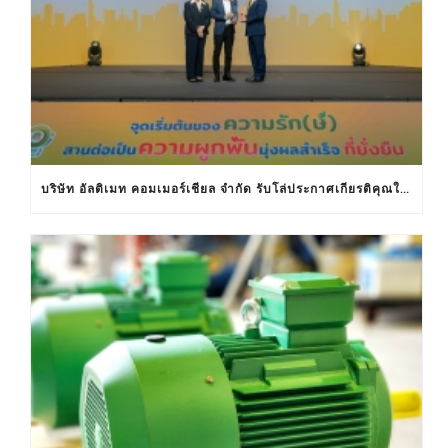
บริษัท อัลติเมท คอมเมอร์เชียล จำกัด รับโล่ประกาศเกียรติคุณในงานครบรอบ 30 ปีฉลากประหยัดไฟฟ้าเบอร์ 5