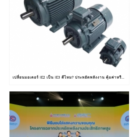
เปลี่ยนมอเตอร์ IE2 เป็น IE3 ดีไหม? ประหยัดพลังงาน คุ้มค่าหรือไม่ ?