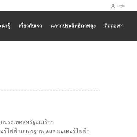
Login
่ารู้
เกี่ยวกับเรา
ฉลากประสิทธิภาพสูง
ติดต่อเรา
/
CMG MOTORS
MARATHON MOTORS
/
มอเตอร์ไฟฟ้า ราคาพิเศษ !
กประเทศสหรัฐอเมริกา
ตอร์ไฟฟ้ามาตรฐาน และ มอเตอร์ไฟฟ้า