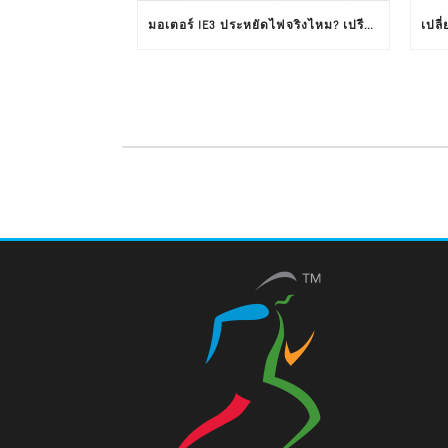
มอเตอร์ IE3 ประหยัดไฟจริงไหม? เปรียบเทียบ IE3 VS IE1 จากผลทดสอบใช้งานจริง