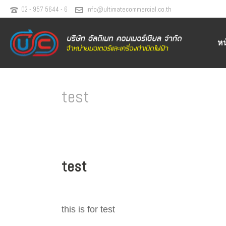
02 - 957 5644 - 6
info@ultimatecommercial.co.th
ห
test
test
this is for test